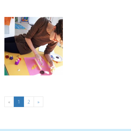
«
1
2
»