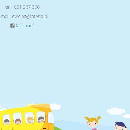
tel. 601 227 356
-mail:
e
wciag@interia.pl
facebook