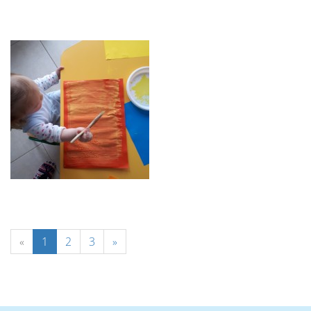
«
1
2
3
»