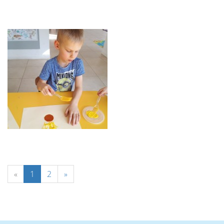
«
1
2
»