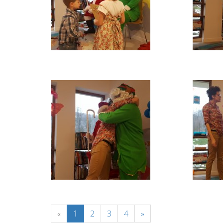
«
1
2
3
4
»