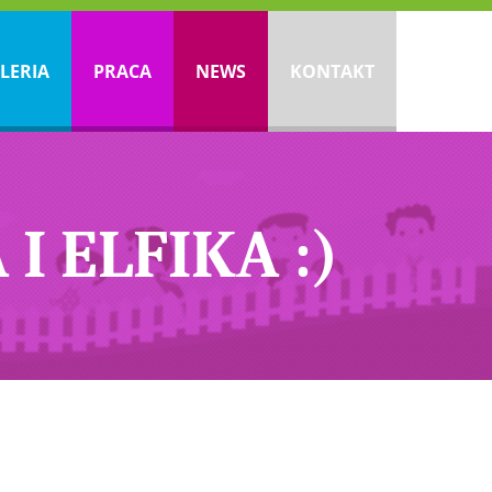
LERIA
PRACA
NEWS
KONTAKT
I ELFIKA :)